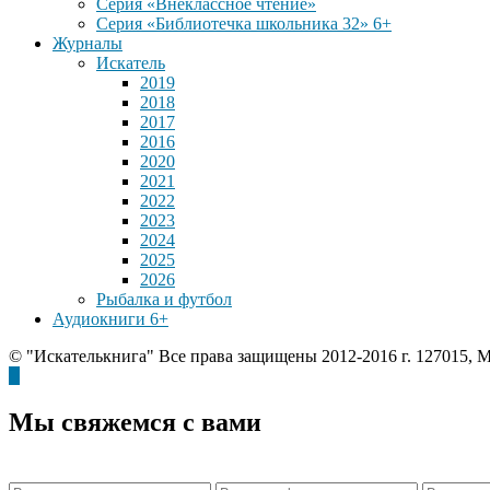
Серия «Внеклассное чтение»
Серия «Библиотечка школьника 32» 6+
Журналы
Искатель
2019
2018
2017
2016
2020
2021
2022
2023
2024
2025
2026
Рыбалка и футбол
Аудиокниги 6+
© "Искателькнига" Все права защищены 2012-2016 г. 127015, М
Мы свяжемся с вами