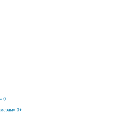
» 0+
омерам» 0+