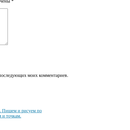
ечены
*
ля последующих моих комментариев.
. Пишем и рисуем по
 и точкам.