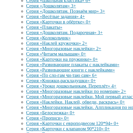
Серия «Школьная классика» 6+
Серия «Дошколятам» 3+
Серия «Дошколятам. Познаём мир» 3+
Серия «Весёлые задания» 4+
Серия «Карточки в обёртке» 0+
Серия «Плакаты»
Серия «Дошколятам. Подарочная» 3+
Серия «Колокольчик»
Серия «Наклей кружочки» 2+
Серия «Многоразовые наклейки» 2+
Серия «Читаем малышам» 0+
Серия «Карточки на пружинке» 0+
Серия «Развивающие плакаты с наклейками»
Серия «Развивающие книги с наклейками»
Серия «По сло-гам чи-таю сам» 6+
Серия «Книжки-раскладушки» 0+
Серия «Уроки дошкольникам. Переплёт» 4+
Серия «Многоразовые наклейки по номерам» 2+
Серия «Многоразовые наклейки. Мой первый атлас
Серия «Наклейки. Наклей, обведи, раскрась» 0+
Серия «Многоразовые наклейки. Аппликация по н
Серия «Белоснежка» 0+
Серия «Прописи» 0+
Серия «Карточки с европодвесом 120*94» 0+
Серия «Карточки с клапаном 90*210» 0+