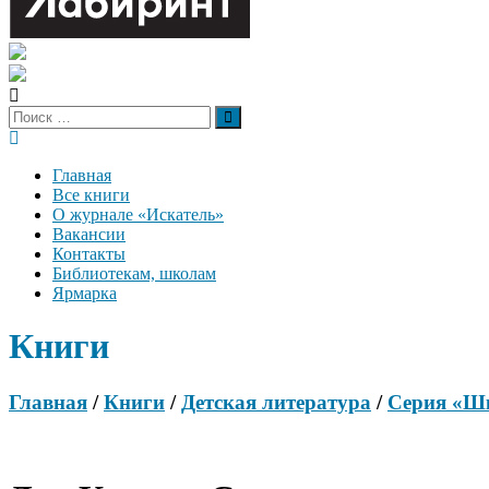
Главная
Все книги
О журнале «Искатель»
Вакансии
Контакты
Библиотекам, школам
Ярмарка
Книги
Главная
/
Книги
/
Детская литература
/
Серия «Шк