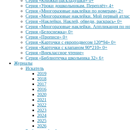
Серия «Книжки-раскладушки» 0+
Серия «Уроки дошкольникам. Переплёт» 4+
Серия «Многоразовые наклейки по номерам» 2+
Серия «Многоразовые наклейки. Мой первый атлас
Серия «Наклейки. Наклей, обведи, раскрась» 0+
Серия «Многоразовые наклейки. Аппликация по н
Серия «Белоснежка» 0+
Серия «Прописи» 0+
Серия «Карточки с европодвесом 120*94» 0+
Серия «Карточки с клапаном 90*210» 0+
Серия «Внеклассное чтение»
Серия «Библиотечка школьника 32» 6+
Журналы
Искатель
2019
2018
2017
2016
2020
2021
2022
2023
2024
2025
2026