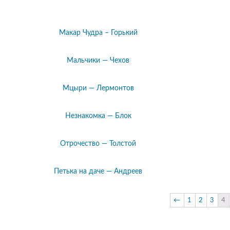
Макар Чудра – Горький
Мальчики — Чехов
Мцыри — Лермонтов
Незнакомка — Блок
Отрочество — Толстой
Петька на даче — Андреев
←
1
2
3
4